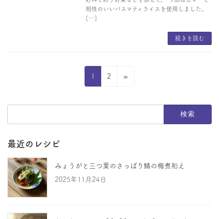
相性のいいバスマティライスを使用しました。
[…]
続きを読む
投
固
固
1
2
»
稿
定
定
ペ
ペ
の
検
ー
ー
ペ
索:
ジ
ジ
ー
最近のレシピ
ジ
みょうがと三つ葉のさっぱり鯖の梅煮和え
送
2025年11月24日
り