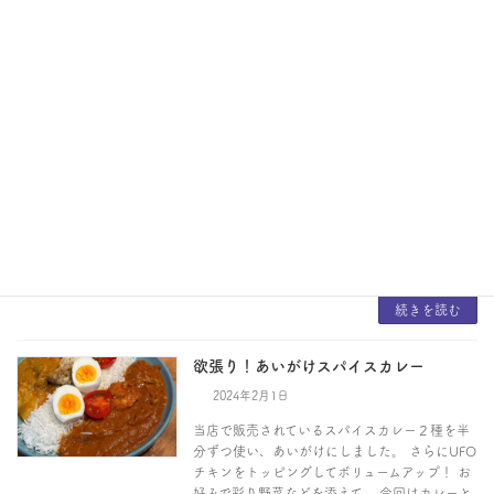
続きを読む
お楽しみシュウマイ-混ぜるだけ簡単タレ
5選-
2024年2月21日
焼売、餃子、春巻きなど、なんにでも合う！ 混
ぜるだけの簡単タレ。 ・中華ダレ ・エスニッ
クダレ ・酢味噌 ・ハニーマスタード ・スイー
トチリソース 冷凍食品を使うけど、お楽しみタ
レによって手抜き感が出ない見栄えに・・・！
[…]
続きを読む
欲張り！あいがけスパイスカレー
2024年2月1日
当店で販売されているスパイスカレー２種を半
分ずつ使い、あいがけにしました。 さらにUFO
チキンをトッピングしてボリュームアップ！ お
好みで彩り野菜などを添えて。 今回はカレーと